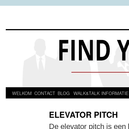
Spring
WELKOM
CONTACT
BLOG
WALK&TALK
INFORMATIE
naar
ELEVATOR PITCH
inhoud
De elevator pitch is een