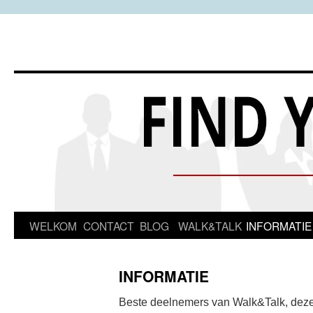
Spring
WELKOM
CONTACT
BLOG
WALK&TALK
INFORMATIE
naar
INFORMATIE
inhoud
Beste deelnemers van Walk&Talk, deze 