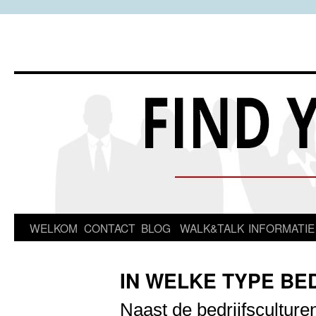
Spring
WELKOM
CONTACT
BLOG
WALK&TALK
INFORMATIE
naar
IN WELKE TYPE BED
inhoud
Naast de bedrijfsculture