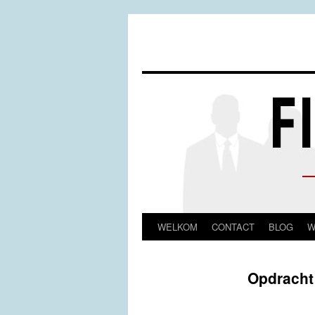
WELKOM
CONTACT
BLOG
W
Spring
naar
Opdracht
inhoud