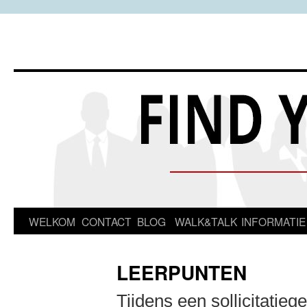
Spring
WELKOM
CONTACT
BLOG
WALK&TALK
INFORMATIE
naar
LEERPUNTEN
inhoud
Tijdens een sollicitatie