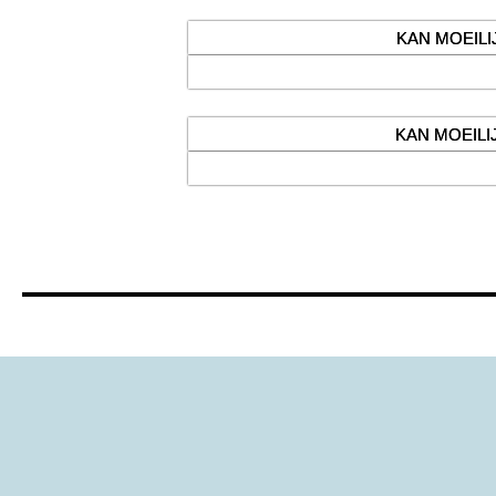
KAN MOEILI
Je leert kritiek te zien als een leerpu
KAN MOEILI
Je wilt feiten op een rij zette