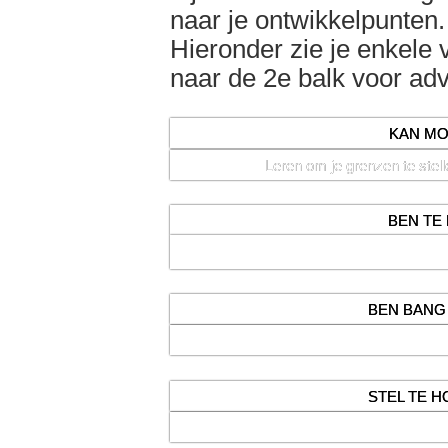
naar je ontwikkelpunten.
Hieronder zie je enkele
naar de 2e balk voor ad
KAN MO
Leren om je grenzen te stell
BEN TE
Je leert om eerder tevreden te zijn
BEN BANG
Je leert van fouten maken, bel
STEL TE H
Je leert om realistisch naar jeze