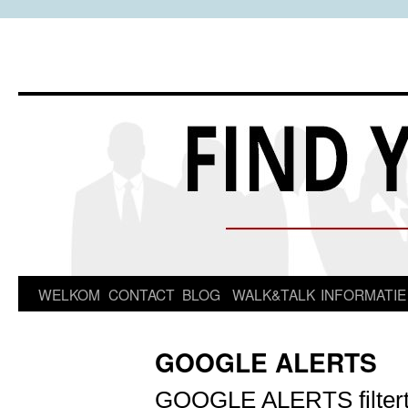
Spring
WELKOM
CONTACT
BLOG
WALK&TALK
INFORMATIE
naar
GOOGLE ALERTS
inhoud
GOOGLE ALERTS filtert 