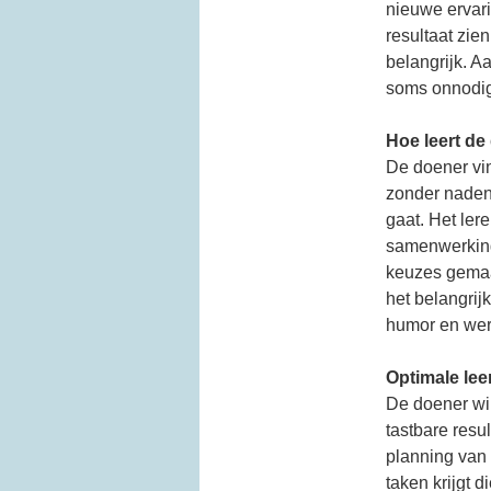
nieuwe ervari
resultaat zie
belangrijk. 
soms onnodige
Hoe leert de
De doener vin
zonder naden
gaat. Het ler
samenwerking
keuzes gemaa
het belangrij
humor en werk
Optimale le
De doener wi
tastbare resu
planning van 
taken krijgt 