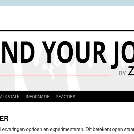
ALK&TALK
INFORMATIE
REACTIES
NER
l ervaringen opdoen en experimenteren. Dit betekent open staa