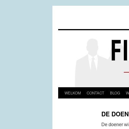
WELKOM
CONTACT
BLOG
W
Spring
naar
DE DOE
inhoud
De doener wi