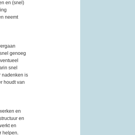
en en (snel)
king
Men neemt
overgaan
 snel genoeg
eventueel
rin snel
 nadenken is
er houdt van
 werken en
structuur en
werkt en
r helpen.