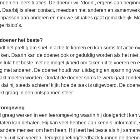
ngen en leersituaties. De doener wil ‘doen’, ergens aan beginn
n. Daarbij is sfeer, contact, meedoen met anderen en samenwer
Aanpassen aan anderen en nieuwe situaties gaat gemakkelijk. 
 risico’s.
 doener het beste?
dt het prettig om snel in actie te komen en kan soms tot actie 
ken. Daarin kan de doener ook ongeduldig worden als het niet
en lukt het beste met de mogelijkheid om taken uit te voeren en 
 met anderen. De doener houdt van uitdaging en spanning waa
kt moeten worden. Omdat de doener soms te werk gaat zonder
k dat hij steeds achteraf kijkt hoe de taak is uitgevoerd. De doen
t graag in een ontspannen sfeer.
eromgeving
l graag werken in een leeromgeving waarin hij doelgericht kan
ltaten kan behalen. Hij kan veel hebben aan kennis, informatie, 
andere mensen om hem heen. Hij leert het beste als hij samen
die hij uit kan voeren. Terugkoppeling/feedback kunnen de doene