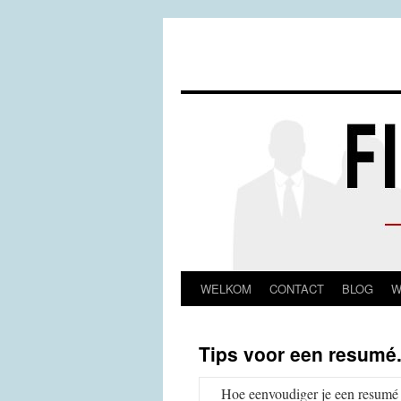
WELKOM
CONTACT
BLOG
W
Spring
naar
Tips voor een resumé
inhoud
Hoe eenvoudiger je een resumé m